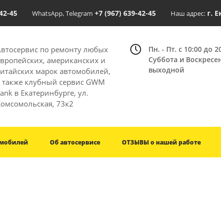
-42-45
+7 (967) 639-42-45
г. 
WhatsApp, Telegram
Наш адрес:
Автосервис по ремонту любых
Пн. - Пт. с 10:00 до 2
Суббота и Воскресе
европейских, американских и
выходной
китайских марок автомобилей,
а также клубный сервис GWM
ank в Екатеринбурге, ул.
Комсомольская, 73к2
омобилей
Об автосервисе
ОТЗЫВЫ о нашей работе