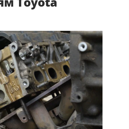
 ​Toyota​