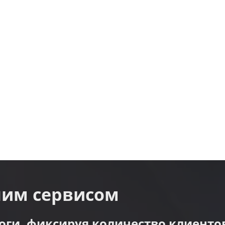
шим сервисом
ги, фиксируя количество клиентов