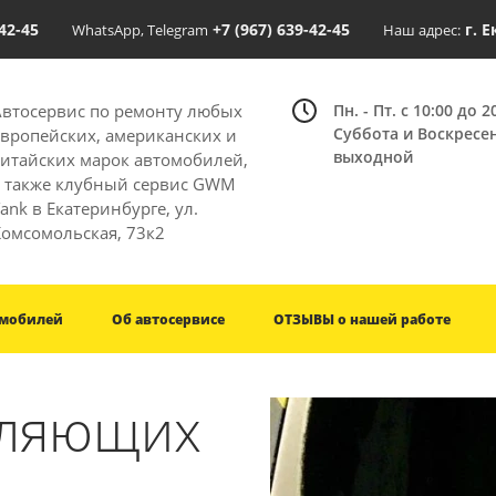
-42-45
+7 (967) 639-42-45
г. 
WhatsApp, Telegram
Наш адрес:
Автосервис по ремонту любых
Пн. - Пт. с 10:00 до 2
Суббота и Воскресе
европейских, американских и
выходной
китайских марок автомобилей,
а также клубный сервис GWM
ank в Екатеринбурге, ул.
Комсомольская, 73к2
омобилей
Об автосервисе
ОТЗЫВЫ о нашей работе
вляющих