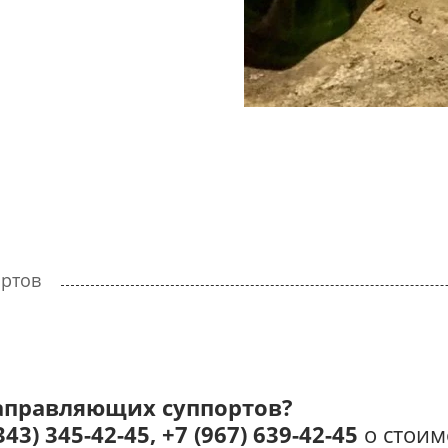
ортов
аправляющих суппортов​?
343) 345-42-45, +7 (967) 639-42-45
​ о стои