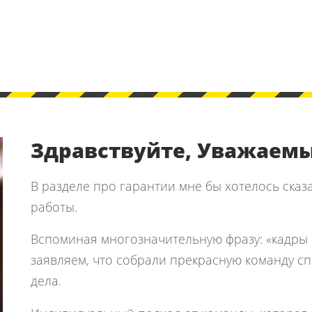
Здравствуйте, Уважаемы
В разделе про гарантии мне бы хотелось сказ
работы.
Вспоминая многозначительную фразу: «кадры 
заявляем, что собрали прекрасную команду с
дела.