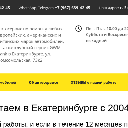
-42-45
+7 (967) 639-42-45
г. 
WhatsApp, Telegram
Наш адрес:
Автосервис по ремонту любых
Пн. - Пт. с 10:00 до 2
Суббота и Воскресе
европейских, американских и
выходной
китайских марок автомобилей,
а также клубный сервис GWM
ank в Екатеринбурге, ул.
Комсомольская, 73к2
омобилей
Об автосервисе
ОТЗЫВЫ о нашей работе
таем в Екатеринбурге с 2004 
 работы, и если в течение 12 месяцев 