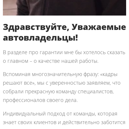
Здравствуйте, Уважаемые
автовладельцы!
В разделе про гарантии мне бы хотелось сказать
о главном – о качестве нашей работы.
Вспоминая многозначительную фразу: «кадры
решают все», мы с уверенностью заявляем, что
собрали прекрасную команду специалистов,
профессионалов своего дела.
Индивидуальный подход от команды, которая
знает своих клиентов и действительно заботится