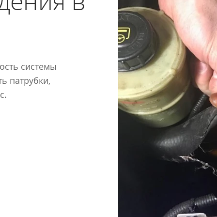
дения в
ость системы
ь патрубки,
с.