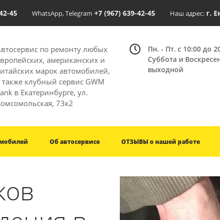
-42-45
+7 (967) 639-42-45
г. 
WhatsApp, Telegram
Наш адрес:
Автосервис по ремонту любых
Пн. - Пт. с 10:00 до 2
Суббота и Воскресе
европейских, американских и
выходной
китайских марок автомобилей,
а также клубный сервис GWM
ank в Екатеринбурге, ул.
Комсомольская, 73к2
омобилей
Об автосервисе
ОТЗЫВЫ о нашей работе
ков