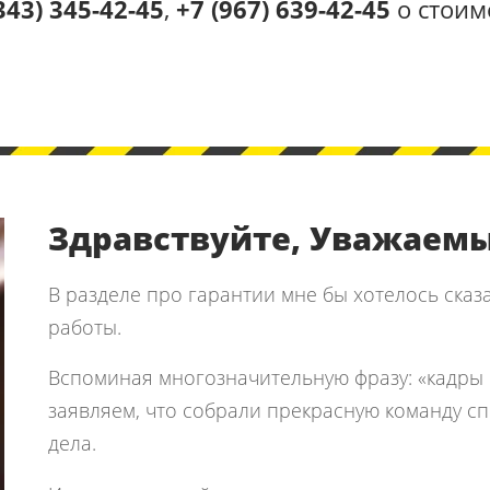
343) 345-42-45
,
+7 (967) 639-42-45
​ о стоим
Здравствуйте, Уважаемы
В разделе про гарантии мне бы хотелось сказ
работы.
Вспоминая многозначительную фразу: «кадры 
заявляем, что собрали прекрасную команду с
дела.