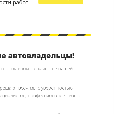
ости работ​
е автовладельцы!
ать о главном – о качестве нашей
решают все», мы с уверенностью
пециалистов, профессионалов своего