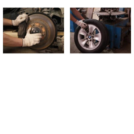
Тормозная
Шиномонтаж
система
Шиномонтаж и
балансировка колес
Замена тормозных
Ремонт порезов
колодок дисковых
Ремонт проколов
Замена тормозных
Вулканизация
дисков
Сезонное хранение
Замена барабанных
колес
тормозных колодок