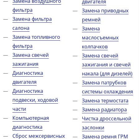
Замена воздушного
двигателя
фильтра
Замена приводных
Замена фильтра
ремней
салона
Замена
Замена топливного
маслосъемных
фильтра
колпачков
Замена свечей
Замена свечей
зажигания
зажигания и свечей
Диагностика
накала (для дизелей)
двигателя
Замена патрубков
Диагностика
системы охлаждения
подвески, ходовой
Замена термостата
части
Замена радиатора
Компьютерная
Чистка дроссельной
диагностика
заслонки
Сброс межсервисных
Замена ремня ГРМ