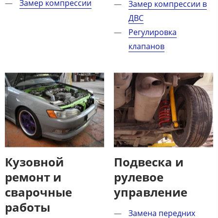
Замер компрессии
Замер компрессии в
ДВС
Регулировка
клапанов
Кузовной
Подвеска и
ремонт и
рулевое
сварочные
управление​
работы​
Замена передних