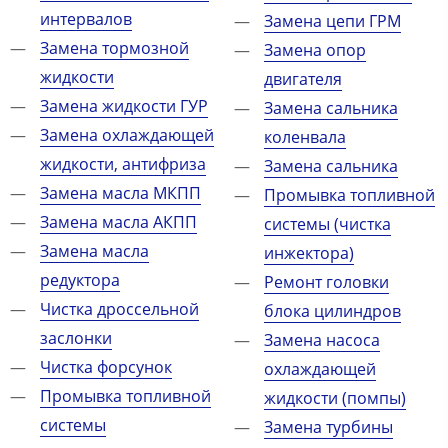
интервалов
Замена цепи ГРМ
Замена тормозной
Замена опор
жидкости
двигателя
Замена жидкости ГУР
Замена сальника
Замена охлаждающей
коленвала
жидкости, антифриза
Замена сальника
Замена масла МКПП
Промывка топливной
Замена масла АКПП
системы (чистка
Замена масла
инжектора)
редуктора
Ремонт головки
Чистка дроссельной
блока цилиндров
заслонки
Замена насоса
Чистка форсунок
охлаждающей
Промывка топливной
жидкости (помпы)
системы
Замена турбины