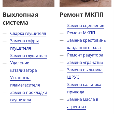
Выхлопная
Ремонт МКПП
система
Замена сцепления
Ремонт МКПП
Сварка глушителя
Замена крестовины
Замена гофры
карданного вала
глушителя
Ремонт редуктора
Замена глушителя
Замена «гранаты»
Удаление
Замена пыльника
катализатора
ШРУС
Установка
Замена сальника
пламегасителя
привода
Замена прокладки
Замена масла в
глушителя
агрегатах