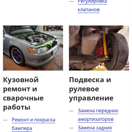
Регулировка
клапанов
Кузовной
Подвеска и
ремонт и
рулевое
сварочные
управление​
работы​
Замена передних
амортизаторов
Ремонт и покраска
Замена задних
бампера