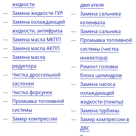
жидкости
двигателя
Замена жидкости ГУР
Замена сальника
Замена охлаждающей
коленвала
жидкости, антифриза
Замена сальника
Замена масла МКПП
Промывка топливной
Замена масла АКПП
системы (чистка
Замена масла
инжектора)
редуктора
Ремонт головки
Чистка дроссельной
блока цилиндров
заслонки
Замена насоса
Чистка форсунок
охлаждающей
Промывка топливной
жидкости (помпы)
системы
Замена турбины
Замер компрессии
Замер компрессии в
ДВС