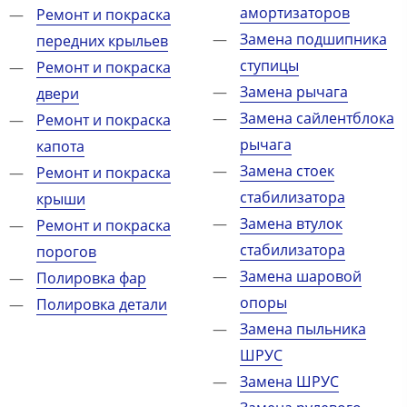
амортизаторов
Ремонт и покраска
Замена подшипника
передних крыльев
ступицы
Ремонт и покраска
Замена рычага
двери
Замена сайлентблока
Ремонт и покраска
рычага
капота
Замена стоек
Ремонт и покраска
стабилизатора
крыши
Замена втулок
Ремонт и покраска
стабилизатора
порогов
Замена шаровой
Полировка фар
опоры
Полировка детали
Замена пыльника
ШРУС
Замена ШРУС