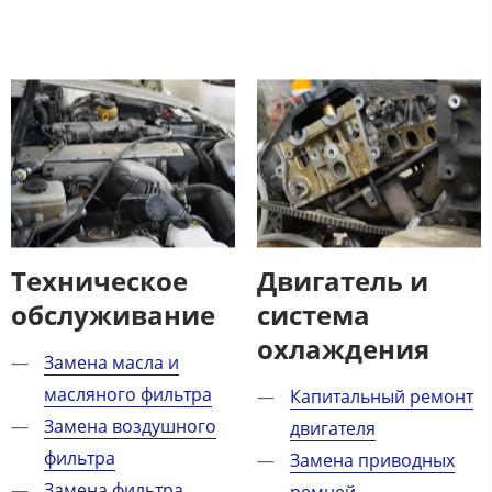
Техническое
Двигатель и
обслуживание​
система
охлаждения​
Замена масла и
масляного фильтра
Капитальный ремонт
Замена воздушного
двигателя
фильтра
Замена приводных
Замена фильтра
ремней