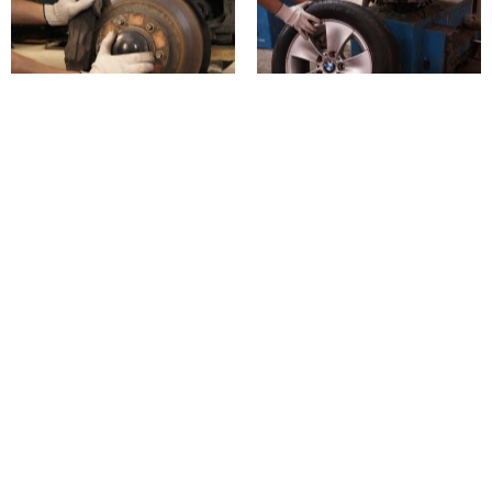
Тормозная
Шиномонтаж
система
Шиномонтаж и
балансировка колес
Замена тормозных
Ремонт порезов
колодок дисковых
Ремонт проколов
Замена тормозных
Вулканизация
дисков
Сезонное хранение
Замена барабанных
колес
тормозных колодок
Смазка
направляющих