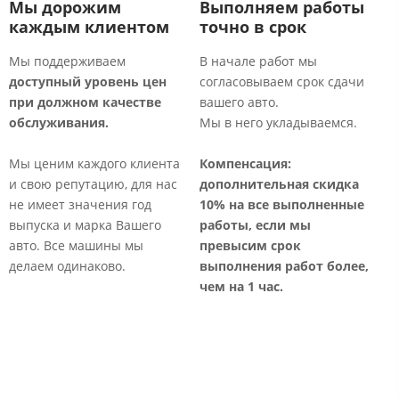
Мы дорожим
Выполняем работы
каждым клиентом
точно в срок
Мы поддерживаем
В начале работ мы
доступный уровень цен
согласовываем срок сдачи
М
при должном качестве
вашего авто.
т
обслуживания.
Мы в него укладываемся.
р
о
Мы ценим каждого клиента
Компенсация:
к
и свою репутацию, для нас
дополнительная
скидка
п
не имеет значения год
10% на все выполненные
выпуска и марка Вашего
работы, если мы
К
авто. Все машины мы
превысим срок
с
делаем одинаково.​
выполнения работ более,
б
чем на 1 час.​
т
б